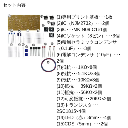
セット内容
(1)専用プリント基板･･･1枚
(2)IC（NJM2732）･･･2個
(3)IC･･･MK-N09-C1×1個
(4)ICソケット（8ピン）･･･3個
(5)積層セラミックコンデンサ
（0.1μF）･･･3個
(6)電解コンデンサ（10μF）･･･
2個
(7)抵抗･･･1KΩ×8個
(8)抵抗･･･5.1KΩ×8個
(9)抵抗･･･10KΩ×8個
(10)抵抗･･･39KΩ×2個
(11)抵抗･･･56KΩ×2個
(12)可変抵抗･･･20KΩ×2個
(13)トランジスタ･･･
2SC1815×4個
(14)LED（赤）3mm･･･4個
(15)CDS（5mm）･･･2個