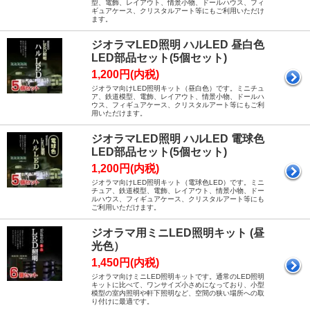
型、電飾、レイアウト、情景小物、ドールハウス、フィ
ギュアケース、クリスタルアート等にもご利用いただけ
ます。
ジオラマLED照明 ハルLED 昼白色
LED部品セット(5個セット)
1,200円(内税)
ジオラマ向けLED照明キット（昼白色）です。ミニチュ
ア、鉄道模型、電飾、レイアウト、情景小物、ドールハ
ウス、フィギュアケース、クリスタルアート等にもご利
用いただけます。
ジオラマLED照明 ハルLED 電球色
LED部品セット(5個セット)
1,200円(内税)
ジオラマ向けLED照明キット（電球色LED）です。ミニ
チュア、鉄道模型、電飾、レイアウト、情景小物、ドー
ルハウス、フィギュアケース、クリスタルアート等にも
ご利用いただけます。
ジオラマ用ミニLED照明キット (昼
光色）
1,450円(内税)
ジオラマ向けミニLED照明キットです。通常のLED照明
キットに比べて、ワンサイズ小さめになっており、小型
模型の室内照明や軒下照明など、空間の狭い場所への取
り付けに最適です。