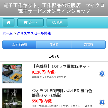
電子工作キット、工作部品の通販店 マイクロ
電子サービスオンラインショップ
カート
検索
ホーム
＞
クリスマスセール開催
おすすめ順
価格順
新着順
1-8 / 8
【完成品】ジオラマ電飾12キット
9,110円(内税)
電飾12キットの基板完成品です。
ジオラマLED照明 ハルLED 昼白色
部品セット(単品)
550円(内税)
ジオラマ向けLED照明キットです。ミニチュア、鉄道模