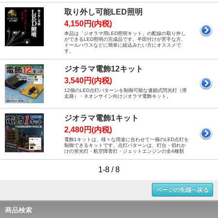
取り外し可能LED照明
4,150円(内税)
本品は「ジオラマ用LED照明キット」の配線の取り外し
ができるLED照明の完成品です。半田付けが苦手な方、
ドールハウスなどに簡単に組込みたい方にオススメで
す。
ジオラマ電飾12キット
3,540円(内税)
12個のLED点灯パターンを制御可能な連鎖式閃光灯（滑
走路）・ネオンサイン向けジオラマ電飾キット。
ジオラマ電飾1キット
2,480円(内税)
電飾1キットは、様々な用途に合わせて一個のLED点灯を
制御できるキットです。点灯パターンは、灯台・切れか
けの蛍光灯・航空障害灯・ジェットエンジンの全4種類
1-8 / 8
ページの先頭へ戻る
商品検索