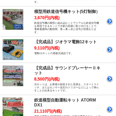
す。
模型用鉄道信号機キット(5灯制御）
3,670円(内税)
鉄道信号機の模型に組み込むことでリアルな鉄道信号機
を再現できるキットです駅の前後に取り付けることで、
電車通過時の数秒間、青→黄→赤と信号が切替わりま
す。
【完成品】ジオラマ電飾12キット
9,110円(内税)
電飾12キットの基板完成品です。
【完成品】サウンドプレーヤーⅡキ
ット
8,500円(内税)
当キットは、お客様が録音された音源を、スタートスイ
ッチ、またはセンサー反応のトリガーなどによって鳴ら
すことの出来るキットです。
鉄道模型自動運転キット ATORM
DX1
21,110円(内税)