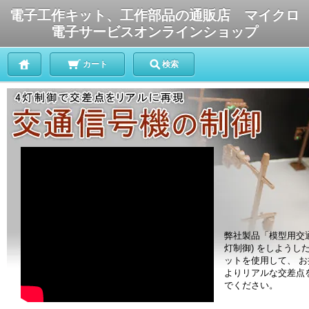
電子工作キット、工作部品の通販店 マイクロ
電子サービスオンラインショップ
カート
検索
弊社製品「模型用交通
灯制御) をしようし
ットを使用して、 
よりリアルな交差点
でください。