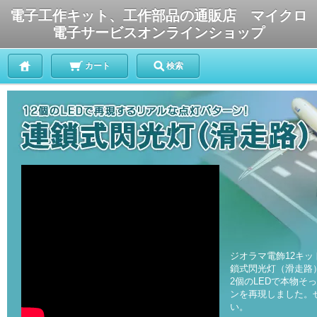
電子工作キット、工作部品の通販店 マイクロ
電子サービスオンラインショップ
カート
検索
ジオラマ電飾12キ
鎖式閃光灯（滑走路
2個のLEDで本物そ
ンを再現しました。
い。