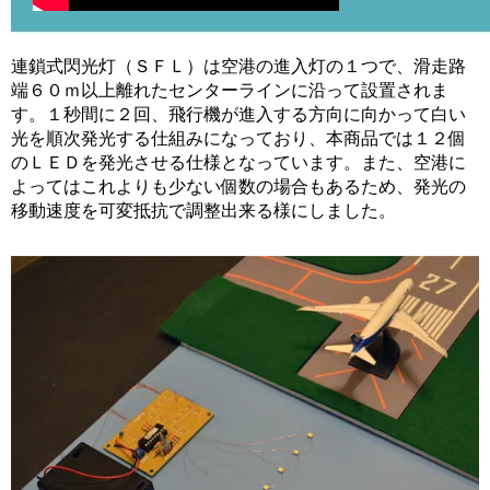
連鎖式閃光灯（ＳＦＬ）は空港の進入灯の１つで、滑走路
端６０ｍ以上離れたセンターラインに沿って設置されま
す。１秒間に２回、飛行機が進入する方向に向かって白い
光を順次発光する仕組みになっており、本商品では１２個
のＬＥＤを発光させる仕様となっています。また、空港に
よってはこれよりも少ない個数の場合もあるため、発光の
移動速度を可変抵抗で調整出来る様にしました。