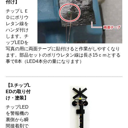
付け】
チップＬＥ
Ｄにポリウ
レタン線を
ハンダ付け
します。チ
ップLEDを
写真の用に両面テープに貼付けると作業がしやすくなり
ます。部品セットのポリウレタン線は長さ15ｃｍとする
事で8本（LED4本分の量になります）
【3.チップL
EDの取り付
け・塗装】
チップLED
を警報機の
裏側から瞬
間接着剤で