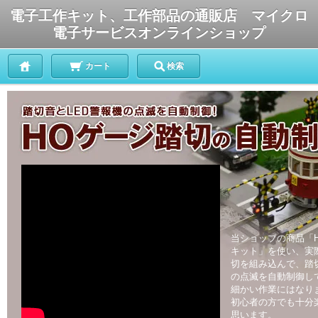
電子工作キット、工作部品の通販店 マイクロ
電子サービスオンラインショップ
カート
検索
当ショップの商品「
キット」を使い、実
切を組み込んで、踏切
の点滅を自動制御し
細かい作業にはなり
初心者の方でも十分
思います。