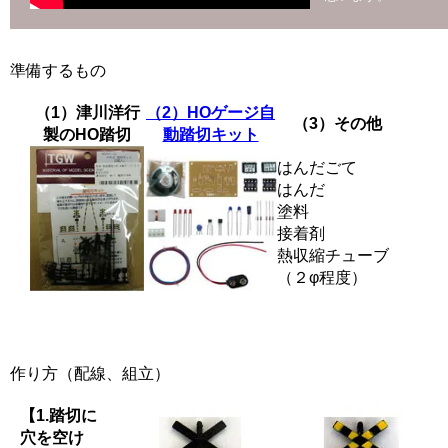
準備するもの
（1）津川洋行
（2）HOゲージ自
（3）その他
製のHO踏切
動踏切キット
はんだごて
はんだ
塗料
接着剤
熱収縮チューブ
（２φ程度）
作り方（配線、組立）
【1.踏切に
穴を空け