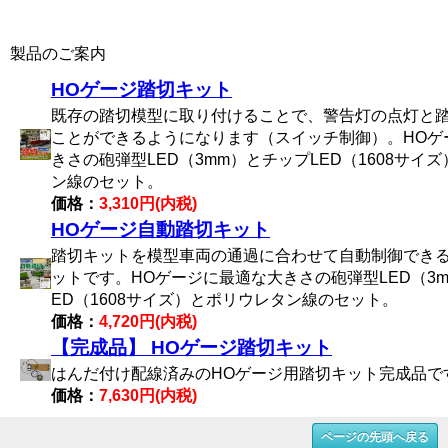
製品のご案内
HOゲージ踏切キット
既存の踏切模型に取り付けることで、警告灯の点灯と
ことができるようになります（スイッチ制御）。HOゲ
きさの砲弾型LED（3mm）とチップLED（1608サイ
ン線のセット。
価格：
3,310円(内税)
HOゲージ自動踏切キット
踏切キットを模型車両の通過に合わせて自動制御でき
ットです。HOゲージに最適な大きさの砲弾型LED（3
ED（1608サイズ）とポリウレタン線のセット。
価格：
4,720円(内税)
【完成品】 HOゲージ踏切キット
はんだ付け配線済みのHOゲージ用踏切キット完成品で
価格：
7,630円(内税)
ページの先頭へ戻る