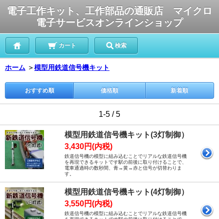
電子工作キット、工作部品の通販店 マイクロ
電子サービスオンラインショップ
カート
検索
ホーム
＞
模型用鉄道信号機キット
おすすめ順
価格順
新着順
1-5 / 5
模型用鉄道信号機キット(3灯制御）
3,430円(内税)
鉄道信号機の模型に組み込むことでリアルな鉄道信号機
を再現できるキットです駅の前後に取り付けることで、
電車通過時の数秒間、青→黄→赤と信号が切替わりま
す。
模型用鉄道信号機キット(4灯制御）
3,550円(内税)
鉄道信号機の模型に組み込むことでリアルな鉄道信号機