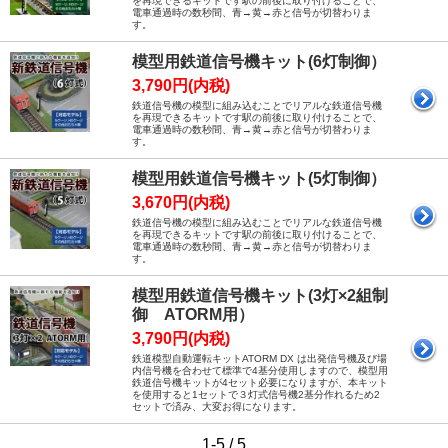
を再現できるキットです駅の前後に取り付けることで、
電車通過時の数秒間、青→黄→赤と信号が切替わりま
す。
模型用鉄道信号機キット(6灯制御）
3,790円(内税)
鉄道信号機の模型に組み込むことでリアルな鉄道信号機
を再現できるキットです駅の前後に取り付けることで、
電車通過時の数秒間、青→黄→赤と信号が切替わりま
す。
模型用鉄道信号機キット(5灯制御）
3,670円(内税)
鉄道信号機の模型に組み込むことでリアルな鉄道信号機
を再現できるキットです駅の前後に取り付けることで、
電車通過時の数秒間、青→黄→赤と信号が切替わりま
す。
模型用鉄道信号機キット(3灯×2組制
御 ATORM用）
3,790円(内税)
鉄道模型自動運転キットATORM DX は出発信号機及び場
内信号機を合わせて標準で4基分使用しますので、模型用
鉄道信号機キットが4セット必要になりますが、本キット
を使用すると1セットで３灯式信号機2基分作れるため2
セットで済み、大変お得になります。
1-5 / 5