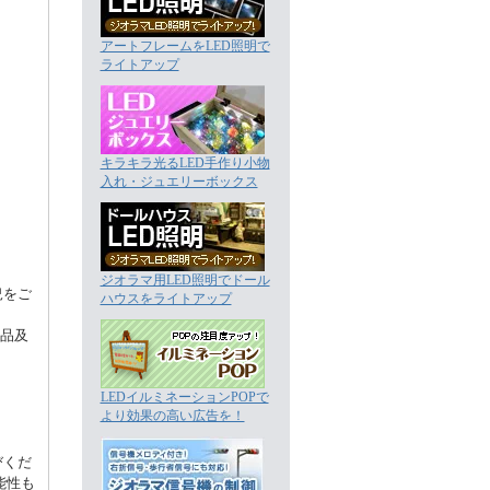
アートフレームをLED照明で
ライトアップ
キラキラ光るLED手作り小物
入れ・ジュエリーボックス
ジオラマ用LED照明でドール
況をご
ハウスをライトアップ
成品及
LEDイルミネーションPOPで
より効果の高い広告を！
びくだ
能性も