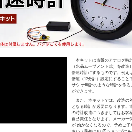
本キットは市販のアナログ時
（水晶ムーブメント式）を改造
倍速時計にするものです。例えば
倍速（12分計）設定にすること
サウ ナ時計のような時計を作る
ができます。
また、本キットでは、改造の
となる時計が必要になります。
の時計改造につきましてはお客
自己責任となります。メーカー
が 効かなくなるので、予めご了
さい（最初は100円ショップの