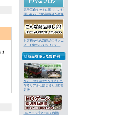
電子工作キットに関してのお
問い合わせや相談内容を紹介
お客様からの新商品のリクエ
ストお待ちしております！
りま
Nゲージ鉄道模型を改造して
作るリアルな踏切音とLED警
。
報機
HOゲージ踏切の自動制御