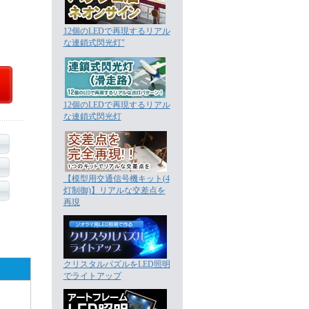
12個のLEDで再現するリアル
な連鎖式閃光灯"
12個のLEDで再現するリアル
な連鎖式閃光灯
【模型用交通信号機キット(4
灯制御)】リアルな交差点を
再現
クリスタルパズルをLED照明
でライトアップ