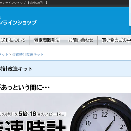
ンラインショップ 【送料600円～】
キット
>
倍速時計改造キット
時計改造キット