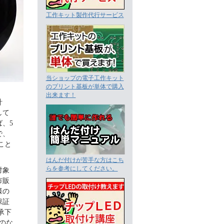
工作キット製作代行サービス
当ショップの電子工作キット
のプリント基板が単体で購入
出来ます！
計
して
、5
で、
こと
はんだ付けが苦手な方はこち
らを参考にしてください。
対象
市販
様の
保証
承下
ものな