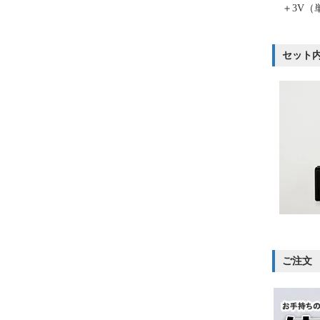
＋3V（単
セット
ご注文