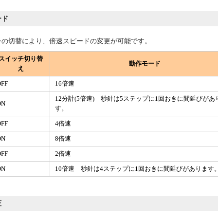
ード
の切替により、倍速スピードの変更が可能です。
スイッチ切り替
動作モード
え
OFF
16倍速
12分計(5倍速) 秒針は5ステップに1回おきに間延びがあ
ON
す。
OFF
4倍速
ON
8倍速
OFF
2倍速
ON
10倍速 秒針は4ステップに1回おきに間延びがあります
圧