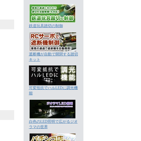
鉄道玩具踏切の制御
遮断機が自動で開閉する踏切
キット
可変抵抗でハルLEDに調光機
能
白色のLED照明で広がるジオ
ラマの世界