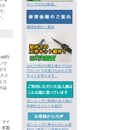
チップLEDの配線。
のス
で、
す。
修理依頼のご案内
00円
いで
はんだ付けの初心者がプロの
が１
アドバイスを受けながら工作
（スイ
キットを作ります。
くり
のは
当ショップご利用の法人様の
作例やコメントを紹介!
。コイ
当ショップに寄せられたお客
、本製
様のご意見・ご感想を紹介。