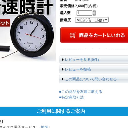
販売価格
2,680円(内税)
購入数
倍速度
レビューを見る(0件)
レビューを投稿
この商品について問い合わせる
■この商品を友達に教える
■特定商取引法
ご利用に関するご案内
要】
マイクロ電子サービス [
地図
]