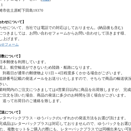
11
崎市佐土原町下田島19370
合わせについて】
わせについて、当社では電話での対応はしておりません。(納品後も含む)
につきましては、お問い合わせフォームからお問い合わせして頂きます様、
し上げます。
わせフォーム
日数について】
日本郵便を利用しています。
質上、航空輸送ができないため陸路・船路になります。
、到着日が通常の郵便物より1日～4日程度多くかかる場合がございます。
追跡番号記載の発送メールをお送りいたしますので、そちらで商品の輸送状
さい。
業時間内のご注文につきましては4営業日以内に商品を出荷致しますが、 完
ご注文を頂いた場合、商品の発送に多少のお時間を頂く場合がございます。
、追って出荷日のご連絡を致します。
配送について】
レターパックプラス・ゆうパックのいずれかの発送方法をお選び頂けます。
完成品はレターパックプラスは対応しておりませんので、ゆうパックをお選
また、複数セットをご購入の際にも、レターパックプラスでは同梱出来ない可