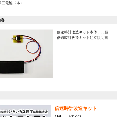
三電池×2本）
内容
倍速時計改造キット本体 … 1個
倍速時計改造キット組立説明書
倍速時計改造キット
型番
MK-C02