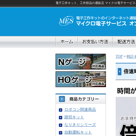
電子工作キット、工作部品の通販店 マイクロ電子サービスオ
TOP
>
時計
倍速
ロボコン関連商品
踏切キット
なりきりシリーズ
自動運転キット