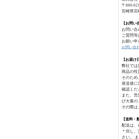
〒880-02
宮崎県宮
【お問い
お問い合
ご質問等
お願い申
お問い合
【お届け
弊社では
商品の性
そのため
発送後に
確認くだ
また、営
び大量の
その際は
【送料・
配送は、
＊但し、
さい。 