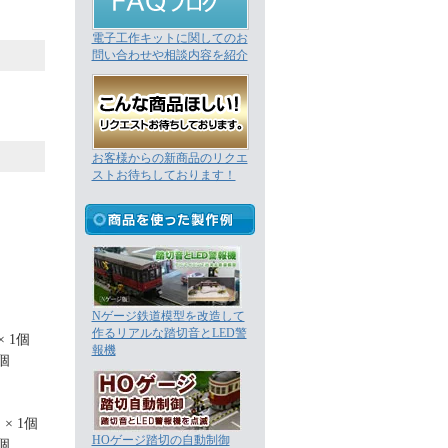
電子工作キットに関してのお
問い合わせや相談内容を紹介
お客様からの新商品のリクエ
ストお待ちしております！
Nゲージ鉄道模型を改造して
作るリアルな踏切音とLED警
 1個
報機
個
× 1個
HOゲージ踏切の自動制御
個