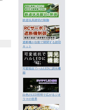
鉄道玩具踏切の制御
遮断機が自動で開閉する踏切
キット
可変抵抗でハルLEDに調光機
能
白色のLED照明で広がるジオ
ラマの世界