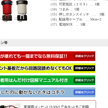
（13）可変抵抗（１０３） … 1個
（14）つまみ … 1個
（15）押しボタンスイッチ … 3個
（16）配線用ケーブル … 50cm×2
（17）電池BOX … 1個
ョン等