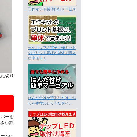
工作キット製作代行サービス
当ショップの電子工作キット
のプリント基板が単体で購入
出来ます！
在に切り
はんだ付けが苦手な方はこち
らを参考にしてください。
イバーを
小さい部
ュームの