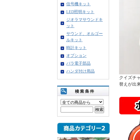
信号機キット
LED照明キット
ジオラマサウンドキ
ット
サウンド、オルゴー
ルキット
時計キット
オプション
バラ電子部品
ハンダ付け用品
クイズチ
替えが出