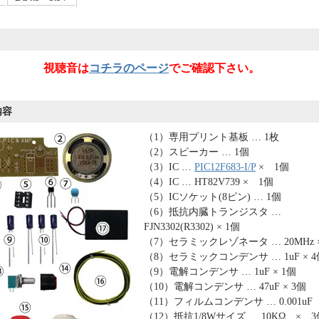
視聴音は
コチラのページ
でご確認下さい。
内容
（1）専用プリント基板 … 1枚
（2）スピーカー … 1個
（3）IC …
PIC12F683-I/P
× 1個
（4）IC … HT82V739 × 1個
（5）ICソケット(8ピン) … 1個
（6）抵抗内臓トランジスタ …
FJN3302(R3302) × 1個
（7）セラミックレゾネータ … 20MHz ×
（8）セラミックコンデンサ … 1uF × 4
（9）電解コンデンサ … 1uF × 1個
（10）電解コンデンサ … 47uF × 3個
（11）フィルムコンデンサ … 0.001uF 
（12）抵抗1/8Wサイズ … 10KΩ × 3