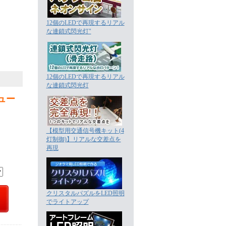
12個のLEDで再現するリアル
な連鎖式閃光灯"
12個のLEDで再現するリアル
な連鎖式閃光灯
ュー
【模型用交通信号機キット(4
灯制御)】リアルな交差点を
再現
クリスタルパズルをLED照明
でライトアップ