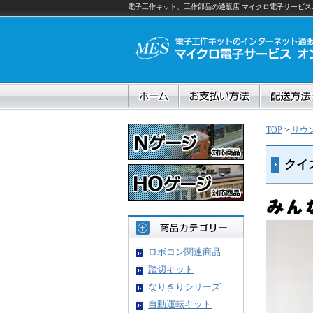
電子工作キット、工作部品の通販店 マイクロ電子サービスオ
TOP
>
サウ
クイ
ロボコン関連商品
踏切キット
なりきりシリーズ
自動運転キット